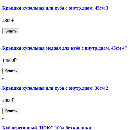
Крышка купольная для куба с внутр.диам. 45см 3"
4800₽
Купить
Крышка купольная медная для куба с внутр.диам. 45см 4"
14900₽
Купить
Крышка купольная для куба с внутр.диам. 36см 2"
2800₽
Купить
Куб перегонный ЛЮКС 100л без крышки