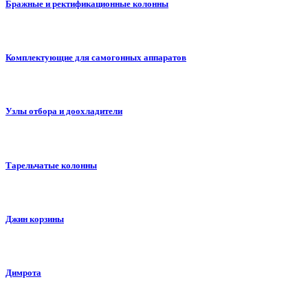
Бражные и ректификационные колонны
Комплектующие для самогонных аппаратов
Узлы отбора и доохладители
Тарельчатые колонны
Джин корзины
Димрота