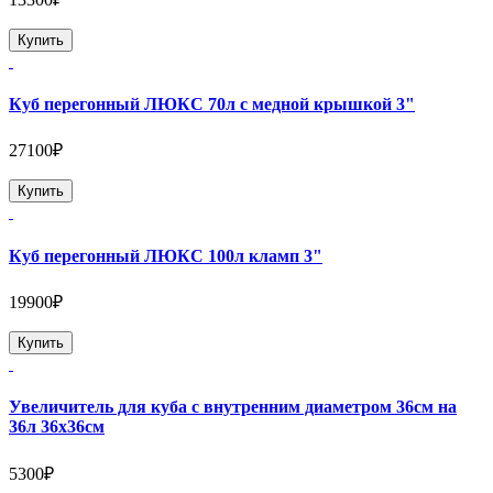
Купить
Куб перегонный ЛЮКС 70л с медной крышкой 3"
27100₽
Купить
Куб перегонный ЛЮКС 100л кламп 3"
19900₽
Купить
Увеличитель для куба с внутренним диаметром 36см на
36л 36х36см
5300₽