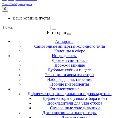
Viber
WhatsApp
Telegram
0
Ваша корзина пуста!
Категории
Аппараты
Самогонные аппараты колонного типа
Колонны в сборе
Ингредиенты
Дрожжи спиртовые
Дрожжи винные
Дубовые кубики и щепа
Эссенции и ароматизаторы
Наборы для настаивания
Прочие ингредиенты
Комплектующие
Дефлегматоры, холодильники и доохладители
Дефлегматоры с узлом отбора и без
Доохладители для узла отбора
Самогонные холодильники
Джин-корзины и экстракторы
Джин-корзины