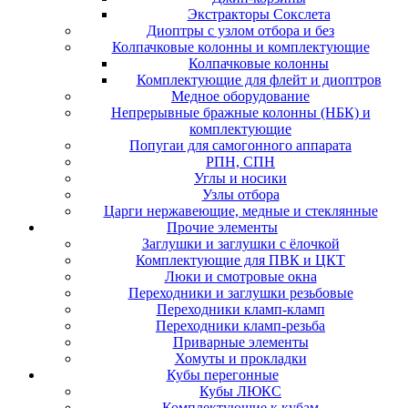
Экстракторы Сокслета
Диоптры с узлом отбора и без
Колпачковые колонны и комплектующие
Колпачковые колонны
Комплектующие для флейт и диоптров
Медное оборудование
Непрерывные бражные колонны (НБК) и
комплектующие
Попугаи для самогонного аппарата
РПН, СПН
Углы и носики
Узлы отбора
Царги нержавеющие, медные и стеклянные
Прочие элементы
Заглушки и заглушки с ёлочкой
Комплектующие для ПВК и ЦКТ
Люки и смотровые окна
Переходники и заглушки резьбовые
Переходники кламп-кламп
Переходники кламп-резьба
Приварные элементы
Хомуты и прокладки
Кубы перегонные
Кубы ЛЮКС
Комплектующие к кубам