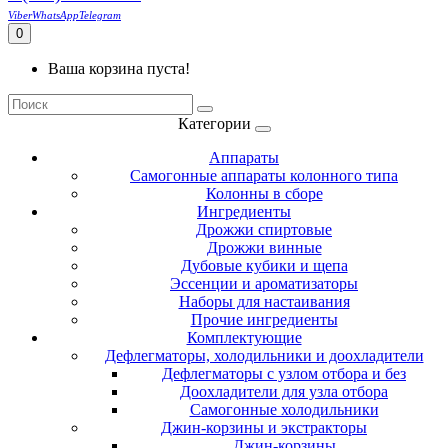
Viber
WhatsApp
Telegram
0
Ваша корзина пуста!
Категории
Аппараты
Самогонные аппараты колонного типа
Колонны в сборе
Ингредиенты
Дрожжи спиртовые
Дрожжи винные
Дубовые кубики и щепа
Эссенции и ароматизаторы
Наборы для настаивания
Прочие ингредиенты
Комплектующие
Дефлегматоры, холодильники и доохладители
Дефлегматоры с узлом отбора и без
Доохладители для узла отбора
Самогонные холодильники
Джин-корзины и экстракторы
Джин-корзины