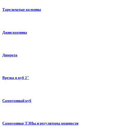
Тарельчатые колонны
Джин корзины
Димрота
Врезка в куб 2"
Самогонный куб
Самогонные ТЭНы и регуляторы мощности