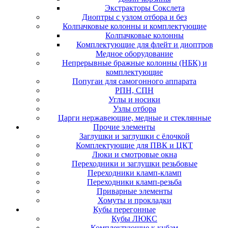
Экстракторы Сокслета
Диоптры с узлом отбора и без
Колпачковые колонны и комплектующие
Колпачковые колонны
Комплектующие для флейт и диоптров
Медное оборудование
Непрерывные бражные колонны (НБК) и
комплектующие
Попугаи для самогонного аппарата
РПН, СПН
Углы и носики
Узлы отбора
Царги нержавеющие, медные и стеклянные
Прочие элементы
Заглушки и заглушки с ёлочкой
Комплектующие для ПВК и ЦКТ
Люки и смотровые окна
Переходники и заглушки резьбовые
Переходники кламп-кламп
Переходники кламп-резьба
Приварные элементы
Хомуты и прокладки
Кубы перегонные
Кубы ЛЮКС
Комплектующие к кубам