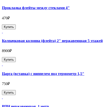
Прокладка флейты между стеклами 4"
470₽
Купить
Колпачковая колонна (флейта) 2" нержавеющая 5 этажей
8900₽
Купить
Царга (вставка) с ниппелем под термометр 1,5"
750₽
Купить
РПН нержавеющая, 1 метр