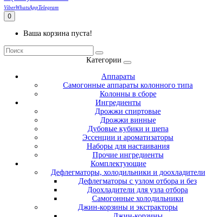
Viber
WhatsApp
Telegram
0
Ваша корзина пуста!
Категории
Аппараты
Самогонные аппараты колонного типа
Колонны в сборе
Ингредиенты
Дрожжи спиртовые
Дрожжи винные
Дубовые кубики и щепа
Эссенции и ароматизаторы
Наборы для настаивания
Прочие ингредиенты
Комплектующие
Дефлегматоры, холодильники и доохладители
Дефлегматоры с узлом отбора и без
Доохладители для узла отбора
Самогонные холодильники
Джин-корзины и экстракторы
Джин-корзины