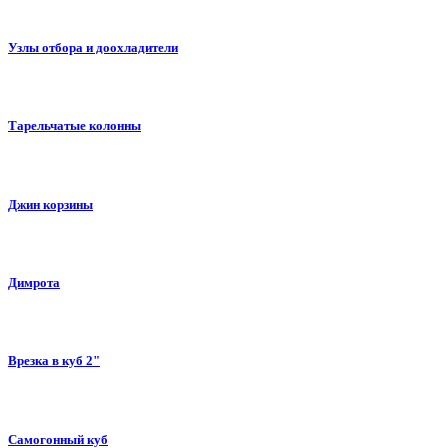
Узлы отбора и доохладители
Тарельчатые колонны
Джин корзины
Димрота
Врезка в куб 2"
Самогонный куб