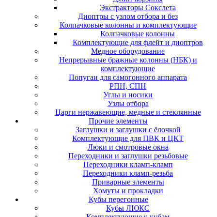
Экстракторы Сокслета
Диоптры с узлом отбора и без
Колпачковые колонны и комплектующие
Колпачковые колонны
Комплектующие для флейт и диоптров
Медное оборудование
Непрерывные бражные колонны (НБК) и
комплектующие
Попугаи для самогонного аппарата
РПН, СПН
Углы и носики
Узлы отбора
Царги нержавеющие, медные и стеклянные
Прочие элементы
Заглушки и заглушки с ёлочкой
Комплектующие для ПВК и ЦКТ
Люки и смотровые окна
Переходники и заглушки резьбовые
Переходники кламп-кламп
Переходники кламп-резьба
Приварные элементы
Хомуты и прокладки
Кубы перегонные
Кубы ЛЮКС
Комплектующие к кубам