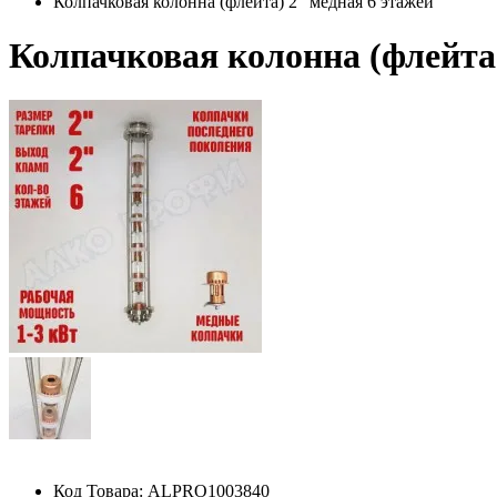
Колпачковая колонна (флейта) 2" медная 6 этажей
Колпачковая колонна (флейта)
Код Товара:
ALPRO1003840