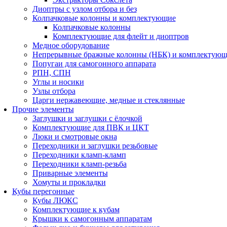
Диоптры с узлом отбора и без
Колпачковые колонны и комплектующие
Колпачковые колонны
Комплектующие для флейт и диоптров
Медное оборудование
Непрерывные бражные колонны (НБК) и комплектую
Попугаи для самогонного аппарата
РПН, СПН
Углы и носики
Узлы отбора
Царги нержавеющие, медные и стеклянные
Прочие элементы
Заглушки и заглушки с ёлочкой
Комплектующие для ПВК и ЦКТ
Люки и смотровые окна
Переходники и заглушки резьбовые
Переходники кламп-кламп
Переходники кламп-резьба
Приварные элементы
Хомуты и прокладки
Кубы перегонные
Кубы ЛЮКС
Комплектующие к кубам
Крышки к самогонным аппаратам