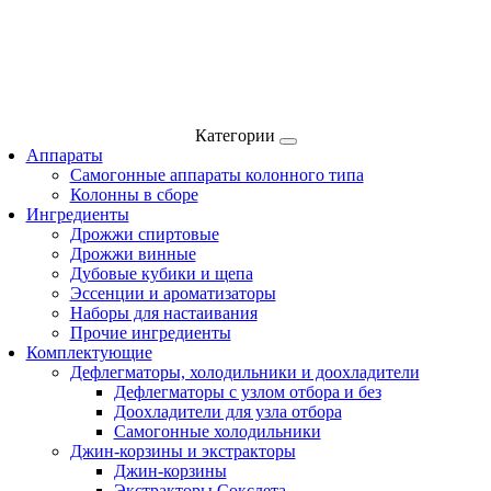
Категории
Аппараты
Самогонные аппараты колонного типа
Колонны в сборе
Ингредиенты
Дрожжи спиртовые
Дрожжи винные
Дубовые кубики и щепа
Эссенции и ароматизаторы
Наборы для настаивания
Прочие ингредиенты
Комплектующие
Дефлегматоры, холодильники и доохладители
Дефлегматоры с узлом отбора и без
Доохладители для узла отбора
Самогонные холодильники
Джин-корзины и экстракторы
Джин-корзины
Экстракторы Сокслета