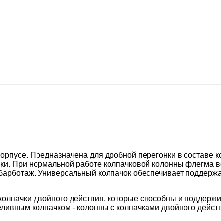
корпусе. Предназначена для дробной перегонки в составе 
чки. При нормальной работе колпачковой колонны флегма в
 барботаж. Универсальный колпачок обеспечивает поддержа
олпачки двойного действия, которые способны и поддержива
ереливным колпачком - колонны с колпачками двойного дей