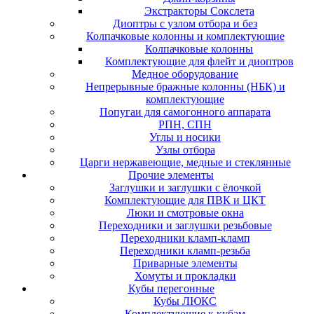
Экстракторы Сокслета
Диоптры с узлом отбора и без
Колпачковые колонны и комплектующие
Колпачковые колонны
Комплектующие для флейт и диоптров
Медное оборудование
Непрерывные бражные колонны (НБК) и
комплектующие
Попугаи для самогонного аппарата
РПН, СПН
Углы и носики
Узлы отбора
Царги нержавеющие, медные и стеклянные
Прочие элементы
Заглушки и заглушки с ёлочкой
Комплектующие для ПВК и ЦКТ
Люки и смотровые окна
Переходники и заглушки резьбовые
Переходники кламп-кламп
Переходники кламп-резьба
Приварные элементы
Хомуты и прокладки
Кубы перегонные
Кубы ЛЮКС
Комплектующие к кубам