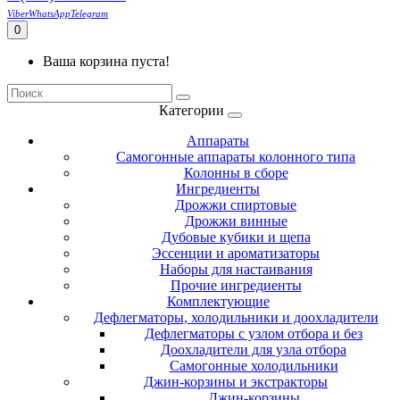
Viber
WhatsApp
Telegram
0
Ваша корзина пуста!
Категории
Аппараты
Самогонные аппараты колонного типа
Колонны в сборе
Ингредиенты
Дрожжи спиртовые
Дрожжи винные
Дубовые кубики и щепа
Эссенции и ароматизаторы
Наборы для настаивания
Прочие ингредиенты
Комплектующие
Дефлегматоры, холодильники и доохладители
Дефлегматоры с узлом отбора и без
Доохладители для узла отбора
Самогонные холодильники
Джин-корзины и экстракторы
Джин-корзины