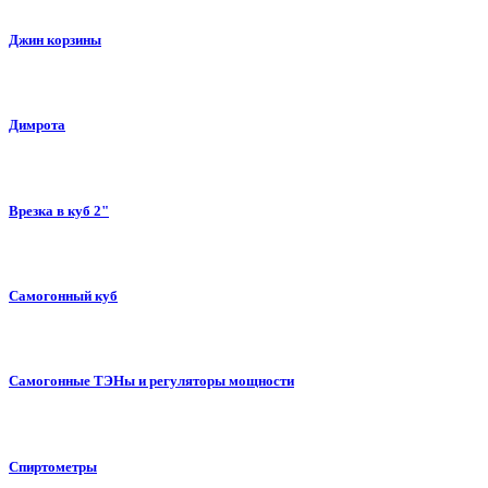
Джин корзины
Димрота
Врезка в куб 2"
Самогонный куб
Самогонные ТЭНы и регуляторы мощности
Спиртометры