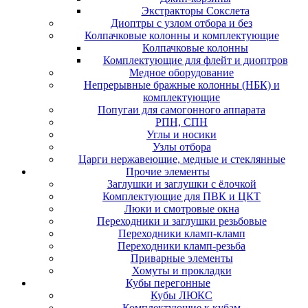
Экстракторы Сокслета
Диоптры с узлом отбора и без
Колпачковые колонны и комплектующие
Колпачковые колонны
Комплектующие для флейт и диоптров
Медное оборудование
Непрерывные бражные колонны (НБК) и
комплектующие
Попугаи для самогонного аппарата
РПН, СПН
Углы и носики
Узлы отбора
Царги нержавеющие, медные и стеклянные
Прочие элементы
Заглушки и заглушки с ёлочкой
Комплектующие для ПВК и ЦКТ
Люки и смотровые окна
Переходники и заглушки резьбовые
Переходники кламп-кламп
Переходники кламп-резьба
Приварные элементы
Хомуты и прокладки
Кубы перегонные
Кубы ЛЮКС
Комплектующие к кубам