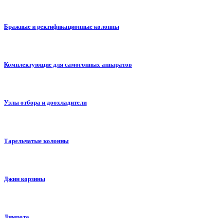
Бражные и ректификационные колонны
Комплектующие для самогонных аппаратов
Узлы отбора и доохладители
Тарельчатые колонны
Джин корзины
Димрота