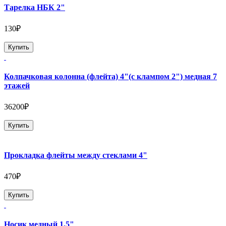
Тарелка НБК 2"
130₽
Купить
Колпачковая колонна (флейта) 4"(с клампом 2") медная 7
этажей
36200₽
Купить
Прокладка флейты между стеклами 4"
470₽
Купить
Носик медный 1,5"