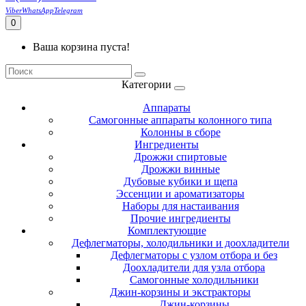
Viber
WhatsApp
Telegram
0
Ваша корзина пуста!
Категории
Аппараты
Самогонные аппараты колонного типа
Колонны в сборе
Ингредиенты
Дрожжи спиртовые
Дрожжи винные
Дубовые кубики и щепа
Эссенции и ароматизаторы
Наборы для настаивания
Прочие ингредиенты
Комплектующие
Дефлегматоры, холодильники и доохладители
Дефлегматоры с узлом отбора и без
Доохладители для узла отбора
Самогонные холодильники
Джин-корзины и экстракторы
Джин-корзины