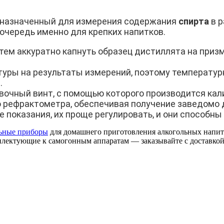
дназначенный для измерения содержания
спирта
в р
 очередь именно для крепких напитков.
ем аккуратно капнуть образец дистиллята на призм
уры на результаты измерений, поэтому температурн
.
очный винт, с помощью которого производится кали
го рефрактометра, обеспечивая получение заведомо
показания, их проще регулировать, и они способны
ьные приборы
для домашнего приготовления алкогольных напитко
плектующие к самогонным аппаратам — заказывайте с доставко