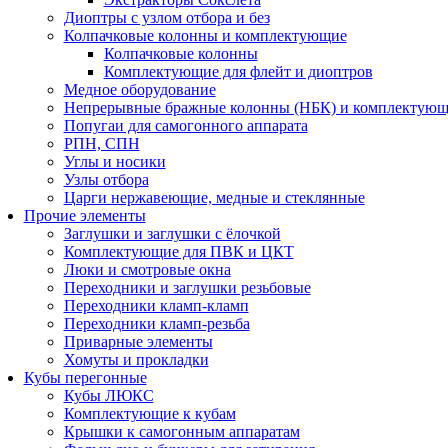
Диоптры с узлом отбора и без
Колпачковые колонны и комплектующие
Колпачковые колонны
Комплектующие для флейт и диоптров
Медное оборудование
Непрерывные бражные колонны (НБК) и комплектую
Попугаи для самогонного аппарата
РПН, СПН
Углы и носики
Узлы отбора
Царги нержавеющие, медные и стеклянные
Прочие элементы
Заглушки и заглушки с ёлочкой
Комплектующие для ПВК и ЦКТ
Люки и смотровые окна
Переходники и заглушки резьбовые
Переходники кламп-кламп
Переходники кламп-резьба
Приварные элементы
Хомуты и прокладки
Кубы перегонные
Кубы ЛЮКС
Комплектующие к кубам
Крышки к самогонным аппаратам