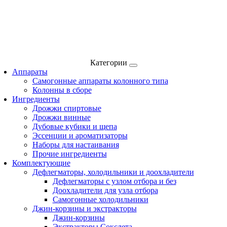
Категории
Аппараты
Самогонные аппараты колонного типа
Колонны в сборе
Ингредиенты
Дрожжи спиртовые
Дрожжи винные
Дубовые кубики и щепа
Эссенции и ароматизаторы
Наборы для настаивания
Прочие ингредиенты
Комплектующие
Дефлегматоры, холодильники и доохладители
Дефлегматоры с узлом отбора и без
Доохладители для узла отбора
Самогонные холодильники
Джин-корзины и экстракторы
Джин-корзины
Экстракторы Сокслета