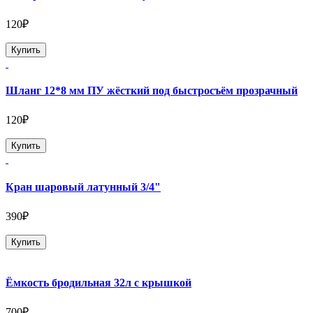
120₽
Купить
Шланг 12*8 мм ПУ жёсткий под быстросъём прозрачный
120₽
Купить
Кран шаровый латунный 3/4"
390₽
Купить
Ёмкость бродильная 32л с крышкой
700₽