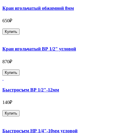
Кран игольчатый обжимной 8мм
650₽
Купить
Кран игольчатый ВР 1/2" угловой
870₽
Купить
Быстросъем ВР 1/2"-12мм
140₽
Купить
Быстросъем НР 1/4"-10мм угловой