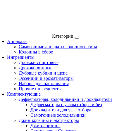
Категории
Аппараты
Самогонные аппараты колонного типа
Колонны в сборе
Ингредиенты
Дрожжи спиртовые
Дрожжи винные
Дубовые кубики и щепа
Эссенции и ароматизаторы
Наборы для настаивания
Прочие ингредиенты
Комплектующие
Дефлегматоры, холодильники и доохладители
Дефлегматоры с узлом отбора и без
Доохладители для узла отбора
Самогонные холодильники
Джин-корзины и экстракторы
Джин-корзины
Экстракторы Сокслета