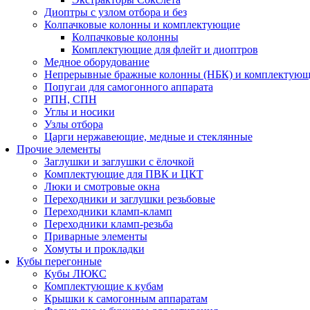
Диоптры с узлом отбора и без
Колпачковые колонны и комплектующие
Колпачковые колонны
Комплектующие для флейт и диоптров
Медное оборудование
Непрерывные бражные колонны (НБК) и комплектую
Попугаи для самогонного аппарата
РПН, СПН
Углы и носики
Узлы отбора
Царги нержавеющие, медные и стеклянные
Прочие элементы
Заглушки и заглушки с ёлочкой
Комплектующие для ПВК и ЦКТ
Люки и смотровые окна
Переходники и заглушки резьбовые
Переходники кламп-кламп
Переходники кламп-резьба
Приварные элементы
Хомуты и прокладки
Кубы перегонные
Кубы ЛЮКС
Комплектующие к кубам
Крышки к самогонным аппаратам