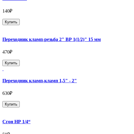
140₽
Купить
Переходник кламп-резьба 2" ВР 1(1/2)" 15 мм
470₽
Купить
Переходник кламп-кламп 1,5" - 2"
630₽
Купить
Сгон НР 1/4“