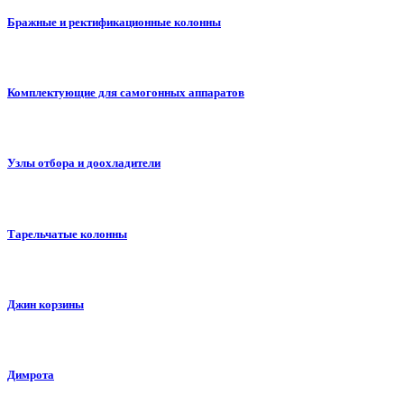
Бражные и ректификационные колонны
Комплектующие для самогонных аппаратов
Узлы отбора и доохладители
Тарельчатые колонны
Джин корзины
Димрота