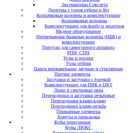
Экстракторы Сокслета
Диоптры с узлом отбора и без
Колпачковые колонны и комплектующие
Колпачковые колонны
Комплектующие для флейт и диоптров
Медное оборудование
Непрерывные бражные колонны (НБК) и
комплектующие
Попугаи для самогонного аппарата
РПН, СПН
Углы и носики
Узлы отбора
Царги нержавеющие, медные и стеклянные
Прочие элементы
Заглушки и заглушки с ёлочкой
Комплектующие для ПВК и ЦКТ
Люки и смотровые окна
Переходники и заглушки резьбовые
Переходники кламп-кламп
Переходники кламп-резьба
Приварные элементы
Хомуты и прокладки
Кубы перегонные
Кубы ЛЮКС
Комплектующие к кубам