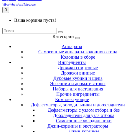
Viber
WhatsApp
Telegram
0
Ваша корзина пуста!
Категории
Аппараты
Самогонные аппараты колонного типа
Колонны в сборе
Ингредиенты
Дрожжи спиртовые
Дрожжи винные
Дубовые кубики и щепа
Эссенции и ароматизаторы
Наборы для настаивания
Прочие ингредиенты
Комплектующие
Дефлегматоры, холодильники и доохладители
Дефлегматоры с узлом отбора и без
Доохладители для узла отбора
Самогонные холодильники
Джин-корзины и экстракторы
Джин-корзины