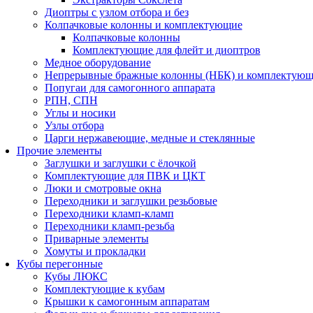
Диоптры с узлом отбора и без
Колпачковые колонны и комплектующие
Колпачковые колонны
Комплектующие для флейт и диоптров
Медное оборудование
Непрерывные бражные колонны (НБК) и комплектую
Попугаи для самогонного аппарата
РПН, СПН
Углы и носики
Узлы отбора
Царги нержавеющие, медные и стеклянные
Прочие элементы
Заглушки и заглушки с ёлочкой
Комплектующие для ПВК и ЦКТ
Люки и смотровые окна
Переходники и заглушки резьбовые
Переходники кламп-кламп
Переходники кламп-резьба
Приварные элементы
Хомуты и прокладки
Кубы перегонные
Кубы ЛЮКС
Комплектующие к кубам
Крышки к самогонным аппаратам