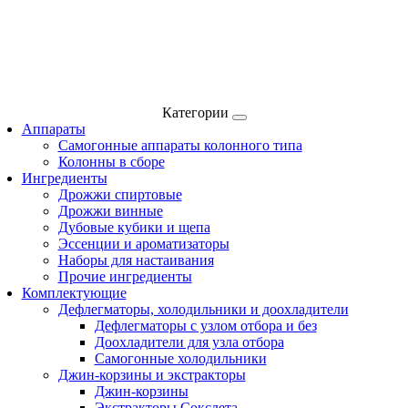
Категории
Аппараты
Самогонные аппараты колонного типа
Колонны в сборе
Ингредиенты
Дрожжи спиртовые
Дрожжи винные
Дубовые кубики и щепа
Эссенции и ароматизаторы
Наборы для настаивания
Прочие ингредиенты
Комплектующие
Дефлегматоры, холодильники и доохладители
Дефлегматоры с узлом отбора и без
Доохладители для узла отбора
Самогонные холодильники
Джин-корзины и экстракторы
Джин-корзины
Экстракторы Сокслета