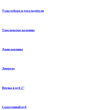
Узлы отбора и доохладители
Тарельчатые колонны
Джин корзины
Димрота
Врезка в куб 2"
Самогонный куб