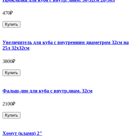
470₽
Купить
Увеличитель для куба с внутренним диаметром 32см на
25л 32х32см
3800₽
Купить
Фальш-дно для куба с внутр.диам. 32см
2100₽
Купить
Хомут (кламп) 2"