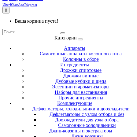
Viber
WhatsApp
Telegram
0
Ваша корзина пуста!
Категории
Аппараты
Самогонные аппараты колонного типа
Колонны в сборе
Ингредиенты
Дрожжи спиртовые
Дрожжи винные
Дубовые кубики и щепа
Эссенции и ароматизаторы
Наборы для настаивания
Прочие ингредиенты
Комплектующие
Дефлегматоры, холодильники и доохладители
Дефлегматоры с узлом отбора и без
Доохладители для узла отбора
Самогонные холодильники
Джин-корзины и экстракторы
Джин-корзины