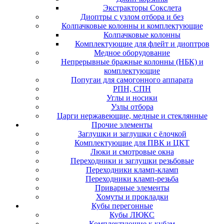
Экстракторы Сокслета
Диоптры с узлом отбора и без
Колпачковые колонны и комплектующие
Колпачковые колонны
Комплектующие для флейт и диоптров
Медное оборудование
Непрерывные бражные колонны (НБК) и
комплектующие
Попугаи для самогонного аппарата
РПН, СПН
Углы и носики
Узлы отбора
Царги нержавеющие, медные и стеклянные
Прочие элементы
Заглушки и заглушки с ёлочкой
Комплектующие для ПВК и ЦКТ
Люки и смотровые окна
Переходники и заглушки резьбовые
Переходники кламп-кламп
Переходники кламп-резьба
Приварные элементы
Хомуты и прокладки
Кубы перегонные
Кубы ЛЮКС
Комплектующие к кубам