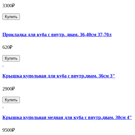
3300₽
Купить
Прокладка для куба с внутр. диам. 36-40см 37-70л
620₽
Купить
Крышка купольная для куба с внутр.диам. 36см 3"
2900₽
Купить
Крышка купольная медная для куба с внутр.диам. 30см 4"
9500₽