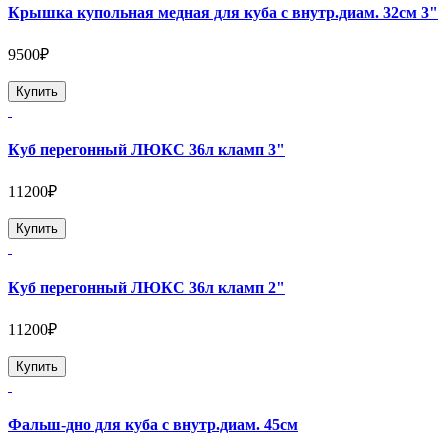
Крышка купольная медная для куба с внутр.диам. 32см 3"
9500₽
Купить
Куб перегонный ЛЮКС 36л кламп 3"
11200₽
Купить
Куб перегонный ЛЮКС 36л кламп 2"
11200₽
Купить
Фальш-дно для куба с внутр.диам. 45см