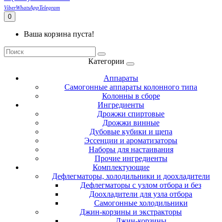
Viber
WhatsApp
Telegram
0
Ваша корзина пуста!
Категории
Аппараты
Самогонные аппараты колонного типа
Колонны в сборе
Ингредиенты
Дрожжи спиртовые
Дрожжи винные
Дубовые кубики и щепа
Эссенции и ароматизаторы
Наборы для настаивания
Прочие ингредиенты
Комплектующие
Дефлегматоры, холодильники и доохладители
Дефлегматоры с узлом отбора и без
Доохладители для узла отбора
Самогонные холодильники
Джин-корзины и экстракторы
Джин-корзины