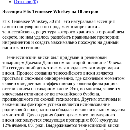
Отзывов (0)
Эссенция Elix Tennessee Whiskey на 10 литров
Elix Tennessee Whiskey, 30 ml - это натуральная эссенция
самого популярного по продажам в мире виски -
теннессийского, рецептура которого хранится в строжайшем
секрете, но нам удалось раздобыть правильные пропорции
ингредиентов и создать максимально похожую на данный
напиток эссенцию.
Теннессийский виски был придуман и реализован
товарищем Джеком Дэниэлсом во второй половине 19 века.
На сегодняшний день это самая продаваемая в мире марка
виски. Процесс создания тенессийского виски является
простым и сложным одновременно, где ключевым моментом
является медленная и эффективная угольная фильтрация с
отстаиванием на сахарном клене. Это, во многом, является
ключевым отличием от кентуккийского бурбона,
производимого по схожей технологии. Другим отличием и
важнейшим фактором успеха является использование
родниковой воды, которая обладала исключительным вкусом
и чистотой. Для создания браги для самого популярного
виски используется следующая пропорция: 80% кукурузы,
12% ячменя, 8% ржи. Выдерживается теннесийский виски