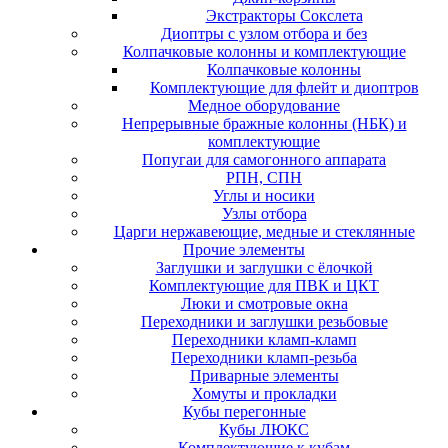
Экстракторы Сокслета
Диоптры с узлом отбора и без
Колпачковые колонны и комплектующие
Колпачковые колонны
Комплектующие для флейт и диоптров
Медное оборудование
Непрерывные бражные колонны (НБК) и
комплектующие
Попугаи для самогонного аппарата
РПН, СПН
Углы и носики
Узлы отбора
Царги нержавеющие, медные и стеклянные
Прочие элементы
Заглушки и заглушки с ёлочкой
Комплектующие для ПВК и ЦКТ
Люки и смотровые окна
Переходники и заглушки резьбовые
Переходники кламп-кламп
Переходники кламп-резьба
Приварные элементы
Хомуты и прокладки
Кубы перегонные
Кубы ЛЮКС
Комплектующие к кубам