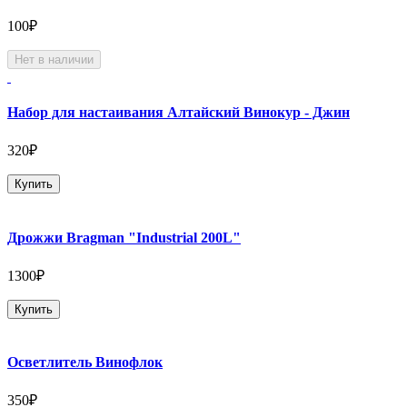
100₽
Нет в наличии
Набор для настаивания Алтайский Винокур - Джин
320₽
Купить
Дрожжи Bragman "Industrial 200L"
1300₽
Купить
Осветлитель Винофлок
350₽