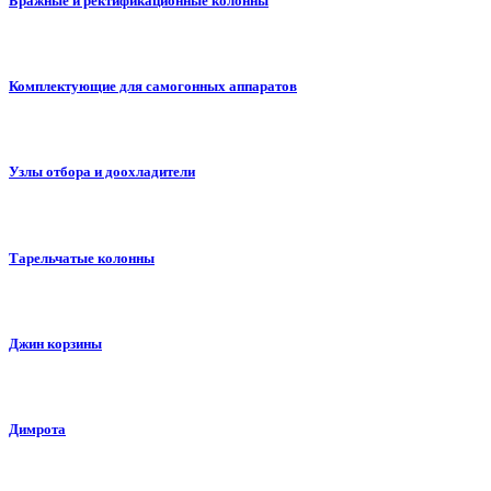
Бражные и ректификационные колонны
Комплектующие для самогонных аппаратов
Узлы отбора и доохладители
Тарельчатые колонны
Джин корзины
Димрота