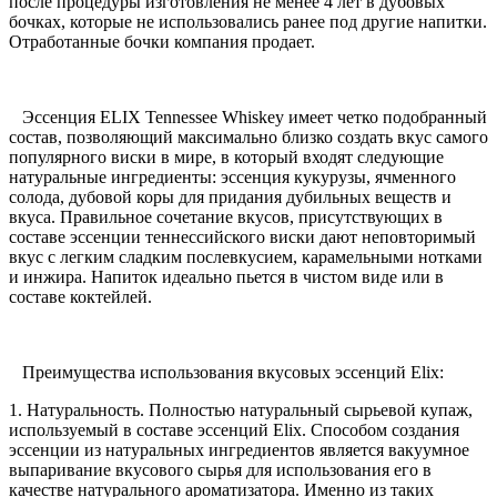
после процедуры изготовления не менее 4 лет в дубовых
бочках, которые не использовались ранее под другие напитки.
Отработанные бочки компания продает.
Эссенция ELIX Tennessee Whiskey имеет четко подобранный
состав, позволяющий максимально близко создать вкус самого
популярного виски в мире, в который входят следующие
натуральные ингредиенты: эссенция кукурузы, ячменного
солода, дубовой коры для придания дубильных веществ и
вкуса. Правильное сочетание вкусов, присутствующих в
составе эссенции теннессийского виски дают неповторимый
вкус с легким сладким послевкусием, карамельными нотками
и инжира. Напиток идеально пьется в чистом виде или в
составе коктейлей.
Преимущества использования вкусовых эссенций Elix:
1. Натуральность. Полностью натуральный сырьевой купаж,
используемый в составе эссенций Elix. Способом создания
эссенции из натуральных ингредиентов является вакуумное
выпаривание вкусового сырья для использования его в
качестве натурального ароматизатора. Именно из таких