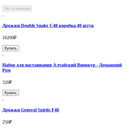
Нет в наличии
Дрожжи Double Snake C48 коробка 40 штук
10200₽
Купить
Набор для настаивания Алтайский Винокур - Домашний
Ром
320₽
Купить
Дрожжи General Spirits F48
250₽