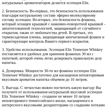
натуральных ароматизаторов делается эссенция Elix.
2. Безопасность. Во-первых, это безопасность использования
благодаря натуральному составу эфирно-молекулярному
составу эссенции. Во-вторых, это безопасность флакона,
который оснащен крышкой с нажимно-поворотной крышкой -
запатентованной технологией, защищающей от случайного
открытия, также от любопытства детей. В-третьих, это
термоусадочная пленка, защищающая запечатанный флакон и
гарантирующее контроль Вашего первого вскрытия.
3. Удобство использования. Эссенция Elix Tennessee Whiskey
поставляется в удобных для хранения флаконах 30 мл с
пипеткой, которой очень легко дозировать правильную дозу
напитка.
4. Дозировка. Мощности 30-ти мл флакона эссенции Elix
Tennessee Whiskey достаточно для насыщения неповторимым
вкусовым ароматом напитка объемом до 10 литров.
5. Выгода. С легкостью можно посчитать какую выгоду Вы
получите от использования натуральной вкусовой эссенции
Elix Tennessee Whiskey - создание не менее 10 литров
неповторимого теннессийского виски, насыщенного и
интересного вкусовыми дескрипторами со сладкими нотками