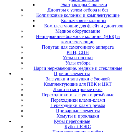
Экстракторы Сокслета
Диоптры с узлом отбора и без
Колпачковые колонны и комплектующие
Колпачковые колонны
Комплектующие для флейт и диоптров
Медное оборудование
Непрерывные бражные колонны (НБК) и
комплектующие
Попугаи для самогонного аппарата
РПН, СПН
Углы и носики
Узлы отбора
Царги нержавеющие, медные и стеклянные
Прочие элементы
Заглушки и заглушки с ёлочкой
Комплектующие для ПВК и ЦКТ
Люки и смотровые окна
Переходники и заглушки резьбовые
Переходники кламп-кламп
Переходники кламп-резьба
Приварные элементы
Хомуты и прокладки
Кубы перегонные
Кубы ЛЮКС
Комплектующие к кубам