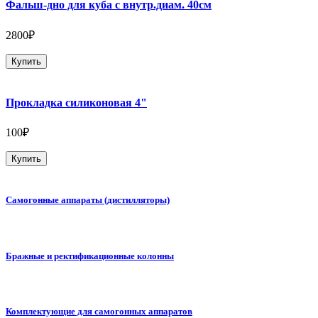
Фальш-дно для куба с внутр.диам. 40см
2800₽
Купить
Прокладка силиконовая 4"
100₽
Купить
Самогонные аппараты (дистилляторы)
Бражные и ректификационные колонны
Комплектующие для самогонных аппаратов