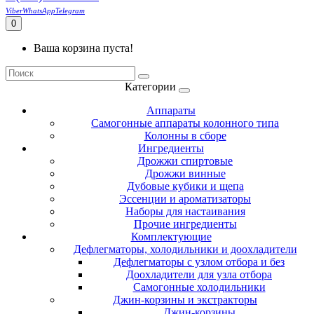
Viber
WhatsApp
Telegram
0
Ваша корзина пуста!
Категории
Аппараты
Самогонные аппараты колонного типа
Колонны в сборе
Ингредиенты
Дрожжи спиртовые
Дрожжи винные
Дубовые кубики и щепа
Эссенции и ароматизаторы
Наборы для настаивания
Прочие ингредиенты
Комплектующие
Дефлегматоры, холодильники и доохладители
Дефлегматоры с узлом отбора и без
Доохладители для узла отбора
Самогонные холодильники
Джин-корзины и экстракторы
Джин-корзины