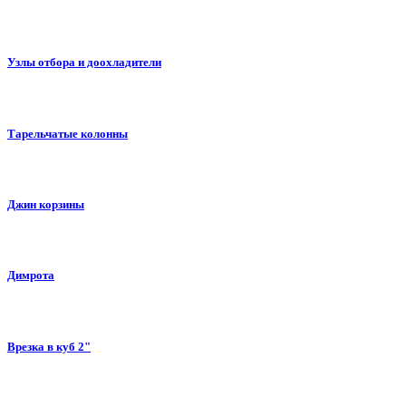
Узлы отбора и доохладители
Тарельчатые колонны
Джин корзины
Димрота
Врезка в куб 2"