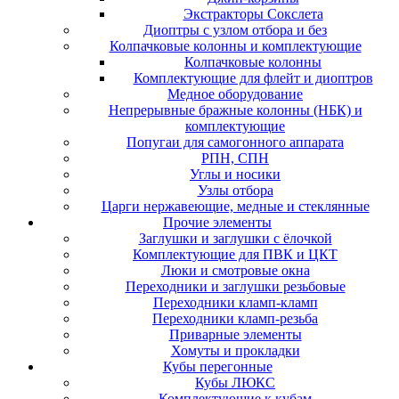
Экстракторы Сокслета
Диоптры с узлом отбора и без
Колпачковые колонны и комплектующие
Колпачковые колонны
Комплектующие для флейт и диоптров
Медное оборудование
Непрерывные бражные колонны (НБК) и
комплектующие
Попугаи для самогонного аппарата
РПН, СПН
Углы и носики
Узлы отбора
Царги нержавеющие, медные и стеклянные
Прочие элементы
Заглушки и заглушки с ёлочкой
Комплектующие для ПВК и ЦКТ
Люки и смотровые окна
Переходники и заглушки резьбовые
Переходники кламп-кламп
Переходники кламп-резьба
Приварные элементы
Хомуты и прокладки
Кубы перегонные
Кубы ЛЮКС
Комплектующие к кубам