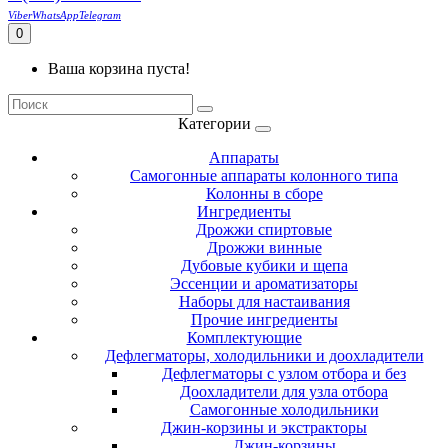
Viber
WhatsApp
Telegram
0
Ваша корзина пуста!
Категории
Аппараты
Самогонные аппараты колонного типа
Колонны в сборе
Ингредиенты
Дрожжи спиртовые
Дрожжи винные
Дубовые кубики и щепа
Эссенции и ароматизаторы
Наборы для настаивания
Прочие ингредиенты
Комплектующие
Дефлегматоры, холодильники и доохладители
Дефлегматоры с узлом отбора и без
Доохладители для узла отбора
Самогонные холодильники
Джин-корзины и экстракторы
Джин-корзины