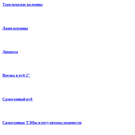
Тарельчатые колонны
Джин корзины
Димрота
Врезка в куб 2"
Самогонный куб
Самогонные ТЭНы и регуляторы мощности