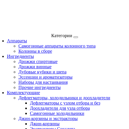
Категории
Аппараты
Самогонные аппараты колонного типа
Колонны в сборе
Ингредиенты
Дрожжи спиртовые
Дрожжи винные
Дубовые кубики и щепа
Эссенции и ароматизаторы
Наборы для настаивания
Прочие ингредиенты
Комплектующие
Дефлегматоры, холодильники и доохладители
Дефлегматоры с узлом отбора и без
Доохладители для узла отбора
Самогонные холодильники
Джин-корзины и экстракторы
Джин-корзины
Экстракторы Сокслета