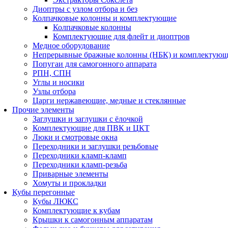
Диоптры с узлом отбора и без
Колпачковые колонны и комплектующие
Колпачковые колонны
Комплектующие для флейт и диоптров
Медное оборудование
Непрерывные бражные колонны (НБК) и комплектую
Попугаи для самогонного аппарата
РПН, СПН
Углы и носики
Узлы отбора
Царги нержавеющие, медные и стеклянные
Прочие элементы
Заглушки и заглушки с ёлочкой
Комплектующие для ПВК и ЦКТ
Люки и смотровые окна
Переходники и заглушки резьбовые
Переходники кламп-кламп
Переходники кламп-резьба
Приварные элементы
Хомуты и прокладки
Кубы перегонные
Кубы ЛЮКС
Комплектующие к кубам
Крышки к самогонным аппаратам