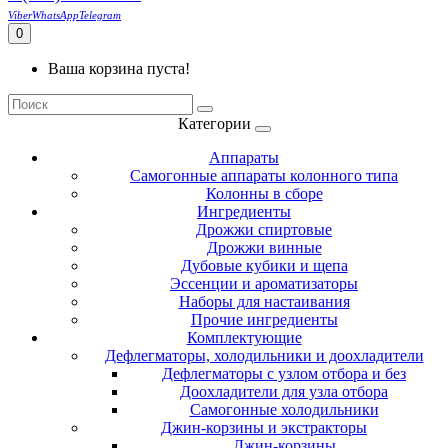
Viber
WhatsApp
Telegram
0
Ваша корзина пуста!
Категории
Аппараты
Самогонные аппараты колонного типа
Колонны в сборе
Ингредиенты
Дрожжи спиртовые
Дрожжи винные
Дубовые кубики и щепа
Эссенции и ароматизаторы
Наборы для настаивания
Прочие ингредиенты
Комплектующие
Дефлегматоры, холодильники и доохладители
Дефлегматоры с узлом отбора и без
Доохладители для узла отбора
Самогонные холодильники
Джин-корзины и экстракторы
Джин-корзины