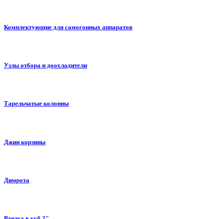
Комплектующие для самогонных аппаратов
Узлы отбора и доохладители
Тарельчатые колонны
Джин корзины
Димрота
Врезка в куб 2"