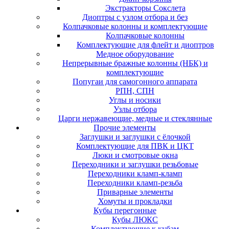
Экстракторы Сокслета
Диоптры с узлом отбора и без
Колпачковые колонны и комплектующие
Колпачковые колонны
Комплектующие для флейт и диоптров
Медное оборудование
Непрерывные бражные колонны (НБК) и
комплектующие
Попугаи для самогонного аппарата
РПН, СПН
Углы и носики
Узлы отбора
Царги нержавеющие, медные и стеклянные
Прочие элементы
Заглушки и заглушки с ёлочкой
Комплектующие для ПВК и ЦКТ
Люки и смотровые окна
Переходники и заглушки резьбовые
Переходники кламп-кламп
Переходники кламп-резьба
Приварные элементы
Хомуты и прокладки
Кубы перегонные
Кубы ЛЮКС
Комплектующие к кубам