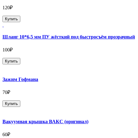
120₽
Купить
Шланг 10*6,5 мм ПУ жёсткий под быстросъём прозрачный
100₽
Купить
Зажим Гофмана
70₽
Купить
Вакуумная крышка ВАКС (оригинал)
60₽