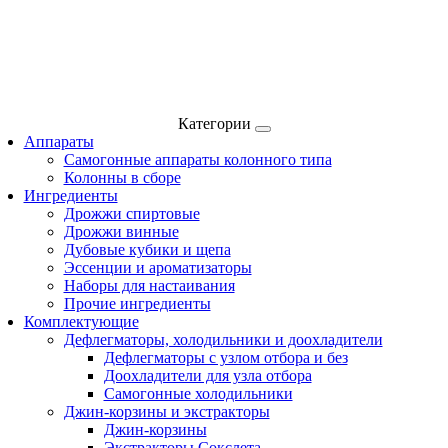
Категории
Аппараты
Самогонные аппараты колонного типа
Колонны в сборе
Ингредиенты
Дрожжи спиртовые
Дрожжи винные
Дубовые кубики и щепа
Эссенции и ароматизаторы
Наборы для настаивания
Прочие ингредиенты
Комплектующие
Дефлегматоры, холодильники и доохладители
Дефлегматоры с узлом отбора и без
Доохладители для узла отбора
Самогонные холодильники
Джин-корзины и экстракторы
Джин-корзины
Экстракторы Сокслета