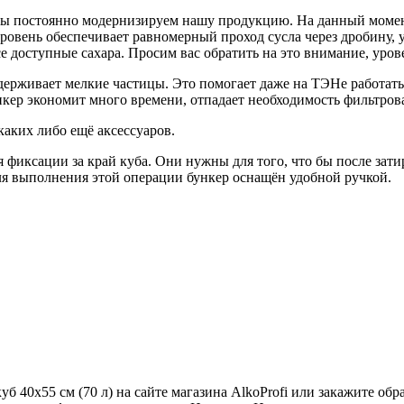
мы постоянно модернизируем нашу продукцию. На данный момен
овень обеспечивает равномерный проход сусла через дробину, у
е доступные сахара. Просим вас обратить на это внимание, уро
задерживает мелкие частицы. Это помогает даже на ТЭНе работа
нкер экономит много времени, отпадает необходимость фильтрова
каких либо ещё аксессуаров.
фиксации за край куба. Они нужны для того, что бы после затир
Для выполнения этой операции бункер оснащён удобной ручкой.
уб 40х55 см (70 л) на сайте магазина AlkoProfi или закажите о