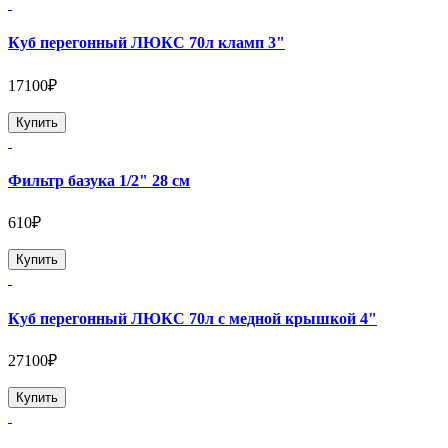
Куб перегонный ЛЮКС 70л кламп 3"
17100₽
Купить
Фильтр базука 1/2" 28 см
610₽
Купить
Куб перегонный ЛЮКС 70л с медной крышкой 4"
27100₽
Купить