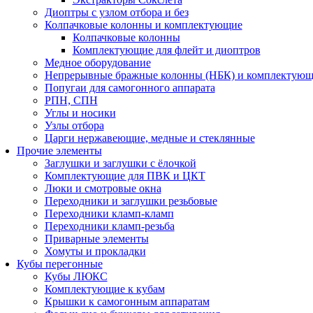
Диоптры с узлом отбора и без
Колпачковые колонны и комплектующие
Колпачковые колонны
Комплектующие для флейт и диоптров
Медное оборудование
Непрерывные бражные колонны (НБК) и комплектую
Попугаи для самогонного аппарата
РПН, СПН
Углы и носики
Узлы отбора
Царги нержавеющие, медные и стеклянные
Прочие элементы
Заглушки и заглушки с ёлочкой
Комплектующие для ПВК и ЦКТ
Люки и смотровые окна
Переходники и заглушки резьбовые
Переходники кламп-кламп
Переходники кламп-резьба
Приварные элементы
Хомуты и прокладки
Кубы перегонные
Кубы ЛЮКС
Комплектующие к кубам
Крышки к самогонным аппаратам