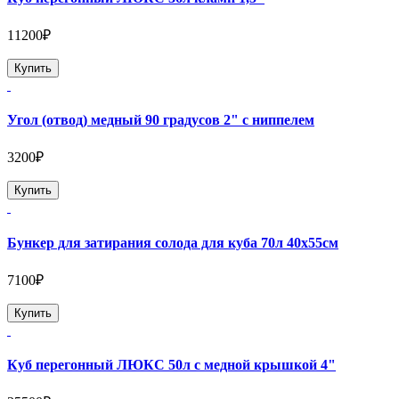
11200₽
Купить
Угол (отвод) медный 90 градусов 2" с ниппелем
3200₽
Купить
Бункер для затирания солода для куба 70л 40х55см
7100₽
Купить
Куб перегонный ЛЮКС 50л с медной крышкой 4"