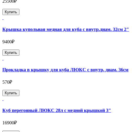
25500₽
Купить
Крышка купольная медная для куба с внутр.диам. 32см 2"
9400₽
Купить
Прокладка в крышку для куба ЛЮКС с внутр. диам. 36см
570₽
Купить
Куб перегонный ЛЮКС 28л с медной крышкой 3"
16900₽