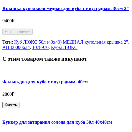
Крышка купольная медная для куба с внутр.диам. 30см 2"
9400₽
Нет в наличии
Теги:
Куб ЛЮКС 50л (40х40) МЕДНАЯ купольная крышка 2"
,
АП-00000634
,
1078970
,
Кубы ЛЮКС
С этим товаром также покупают
Фальш-дно для куба с внутр.диам. 40см
2800₽
Купить
Бункер для затирания солода для куба 50л 40х40см