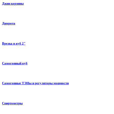
Джин корзины
Димрота
Врезка в куб 2"
Самогонный куб
Самогонные ТЭНы и регуляторы мощности
Спиртометры