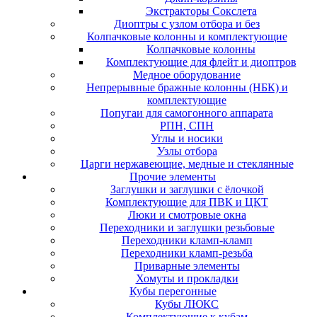
Экстракторы Сокслета
Диоптры с узлом отбора и без
Колпачковые колонны и комплектующие
Колпачковые колонны
Комплектующие для флейт и диоптров
Медное оборудование
Непрерывные бражные колонны (НБК) и
комплектующие
Попугаи для самогонного аппарата
РПН, СПН
Углы и носики
Узлы отбора
Царги нержавеющие, медные и стеклянные
Прочие элементы
Заглушки и заглушки с ёлочкой
Комплектующие для ПВК и ЦКТ
Люки и смотровые окна
Переходники и заглушки резьбовые
Переходники кламп-кламп
Переходники кламп-резьба
Приварные элементы
Хомуты и прокладки
Кубы перегонные
Кубы ЛЮКС
Комплектующие к кубам