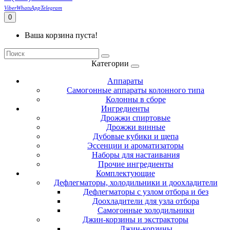
Viber
WhatsApp
Telegram
0
Ваша корзина пуста!
Категории
Аппараты
Самогонные аппараты колонного типа
Колонны в сборе
Ингредиенты
Дрожжи спиртовые
Дрожжи винные
Дубовые кубики и щепа
Эссенции и ароматизаторы
Наборы для настаивания
Прочие ингредиенты
Комплектующие
Дефлегматоры, холодильники и доохладители
Дефлегматоры с узлом отбора и без
Доохладители для узла отбора
Самогонные холодильники
Джин-корзины и экстракторы
Джин-корзины