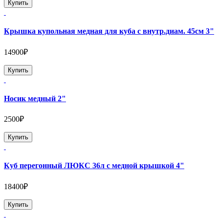
Купить
Крышка купольная медная для куба с внутр.диам. 45см 3"
14900₽
Купить
Носик медный 2"
2500₽
Купить
Куб перегонный ЛЮКС 36л с медной крышкой 4"
18400₽
Купить